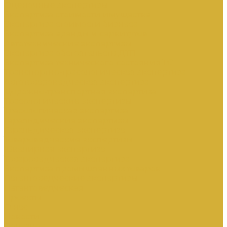
Оценочные экспертизы
Экспертиза стоимости имущества
Экспертиза стоимости бизнеса
Экспертиза аренды и сервитутов
Автотехнические экспертизы
Экспертиза обстоятельств ДТП
Экспертиза технического состояния ТС
Транспортно-трасологическая экспертиза
Автотовароведческая экспертиза
Дорожно-транспортная экспертиза
Трасологические экспертизы
Трасологическая экспертиза
Геральдические экспертизы
Геральдическая экспертиза
Товароведческие экспертизы
Ювелирная экспертиза
Товароведческая экспертиза
Экспертиза промышленных товаров
Патентоведческие экспертизы
Патентоведческая
Проекты
О нас
Новости
Полезное