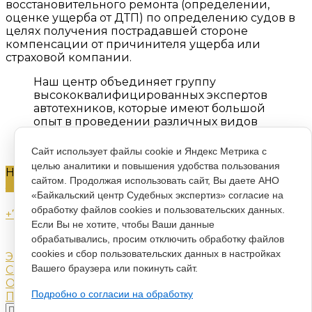
восстановительного ремонта (определении,
оценке ущерба от ДТП) по определению судов в
целях получения пострадавшей стороне
компенсации от причинителя ущерба или
страховой компании.
Наш центр объединяет группу
высококвалифицированных экспертов
автотехников, которые имеют большой
опыт в проведении различных видов
автоэкспертиз.
Сайт использует файлы cookie и Яндекс Метрика с
целью аналитики и повышения удобства пользования
Нужна консультация?
сайтом. Продолжая использовать сайт, Вы даете АНО
Задать вопрос
«Байкальский центр Судебных экспертиз» согласие на
обработку файлов cookies и пользовательских данных.
+7 (929) 438-88-07
Если Вы не хотите, чтобы Ваши данные
info@federalexpertservice.ru
обрабатывались, просим отключить обработку файлов
г. Иркутск, Радужный микр., 12
cookies и сбор пользовательских данных в настройках
Экспертизы
Вашего браузера или покинуть сайт.
Сервисы
О компании
Подробно о согласии на обработку
Политика конфиденциальности