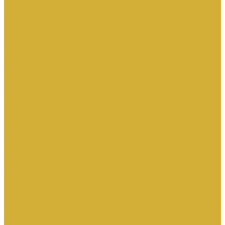
Техническая экспертиза документов
Почвоведческие экспертизы
Эколого-почвоведческая экспертиза
Геммологическая экспертиза
Экономические экспертизы
Судебная финансово-экономическая экспертиза
Бухгалтерская экспертиза
Речеведческие экспертизы
Фоноскопическая экспертиза
Автороведческая экспертиза
Лингвистическая экспертиза
Экологические экспертизы
Экологическая экспертиза
Лесотехнические экспертизы
Лесотехническая экспертиза
Экспертиза древесины и лесоматериалов
Лесопарковая экспертиза
Молекулярно-генетические экспертизы
Биолого-генетическая экспертиза ДНК
Судебно-медицинские экспертизы
Экспертиза качества медицинских услуг
Судебно-медицинская экспертиза по документам
Таможенные экспертизы
Таможенная экспертиза