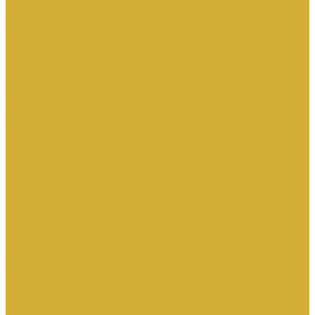
Нам доверяют
Защита прав
Партнерская программа
...
Экспертизы
Строительные экспертизы
Строительно-техническая экспертиза
Экспертиза строительных смет
Аварийная (залив, пожар)
Землеустроительные экспертизы
Землеустроительная экспертиза
Геодезическая экспертиза
Раздел (пользование) спорными земельными
участками
Инженерные экспертизы
Пожарно-техническая экспертиза
Инженерно-техническая экспертиза
Компьютерно-техническая экспертиза
Электротехническая экспертиза
Видео (фото) техническая экспертиза
Документарные экспертизы
Почерковедческая экспертиза
Экспертиза давности документов