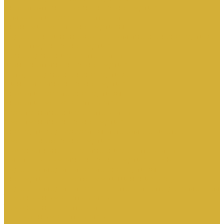
Эколого-почвоведческая экспертиза
Геммологическая экспертиза
Экономические экспертизы
Судебная финансово-экономическая экспертиза
Бухгалтерская экспертиза
Речеведческие экспертизы
Фоноскопическая экспертиза
Автороведческая экспертиза
Лингвистическая экспертиза
Экологические экспертизы
Экологическая экспертиза
Лесотехнические экспертизы
Лесотехническая экспертиза
Экспертиза древесины и лесоматериалов
Лесопарковая экспертиза
Молекулярно-генетические экспертизы
Биолого-генетическая экспертиза ДНК
Судебно-медицинские экспертизы
Экспертиза качества медицинских услуг
Судебно-медицинская экспертиза по документам
Таможенные экспертизы
Таможенная экспертиза
Оценочные экспертизы