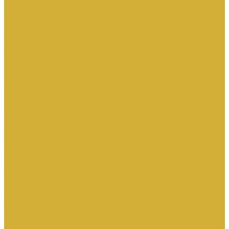
Экспертиза стоимости имущества
Экспертиза стоимости бизнеса
Экспертиза аренды и сервитутов
Автотехнические экспертизы
Экспертиза обстоятельств ДТП
Экспертиза технического состояния ТС
Транспортно-трасологическая экспертиза
Трасологические экспертизы
Трасологическая экспертиза
Геральдические экспертизы
Геральдическая экспертиза
Товароведческие экспертизы
Ювелирная экспертиза
Товароведческая экспертиза
Экспертиза промышленных товаров
Патентоведческие экспертизы
Патентоведческая
Проекты
О нас
Новости
Полезное
Отзывы
Вакансии
Контакты