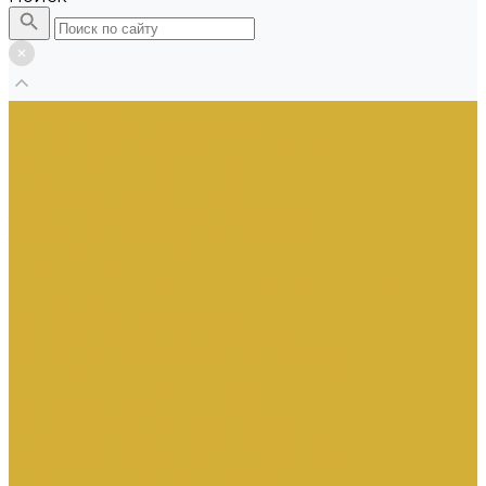
Экспертизы
Строительные экспертизы
Строительно-техническая экспертиза
Экспертиза строительных смет
Аварийная (залив, пожар)
Землеустроительные экспертизы
Землеустроительная экспертиза
Геодезическая экспертиза
Раздел (пользование) спорными земельными
участками
Инженерные экспертизы
Пожарно-техническая экспертиза
Инженерно-техническая экспертиза
Компьютерно-техническая экспертиза
Документарные экспертизы
Почерковедческая экспертиза
Экспертиза давности документов
Техническая экспертиза документов
Почвоведческие экспертизы