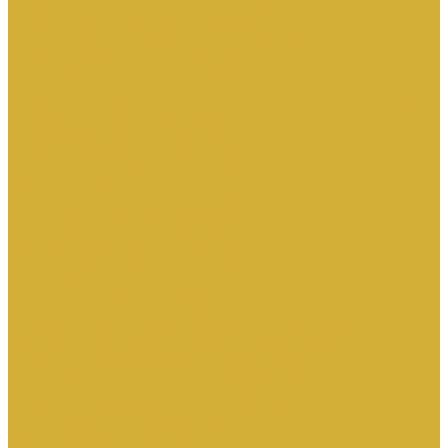
Техническая экспертиза документов
Почвоведческие экспертизы
Эколого-почвоведческая экспертиза
Геммологическая экспертиза
Экономические экспертизы
Судебная финансово-экономическая экспертиза
Бухгалтерская экспертиза
Речеведческие экспертизы
Фоноскопическая экспертиза
Автороведческая экспертиза
Лингвистическая экспертиза
Экологические экспертизы
Экологическая экспертиза
Лесотехнические экспертизы
Лесотехническая экспертиза
Экспертиза древесины и лесоматериалов
Лесопарковая экспертиза
Молекулярно-генетические экспертизы
Биолого-генетическая экспертиза ДНК
Судебно-медицинские экспертизы
Экспертиза качества медицинских услуг
Судебно-медицинская экспертиза по документам
Таможенные экспертизы
Таможенная экспертиза