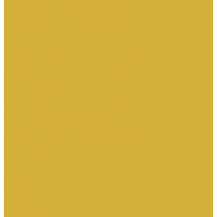
Экспертиза стоимости имущества
Экспертиза стоимости бизнеса
Экспертиза аренды и сервитутов
Автотехнические экспертизы
Экспертиза обстоятельств ДТП
Экспертиза технического состояния ТС
Транспортно-трасологическая экспертиза
Трасологические экспертизы
Трасологическая экспертиза
Геральдические экспертизы
Геральдическая экспертиза
Товароведческие экспертизы
Ювелирная экспертиза
Товароведческая экспертиза
Экспертиза промышленных товаров
Патентоведческие экспертизы
Патентоведческая
Проекты
О нас
Новости
Полезное
Отзывы
Вакансии
Контакты