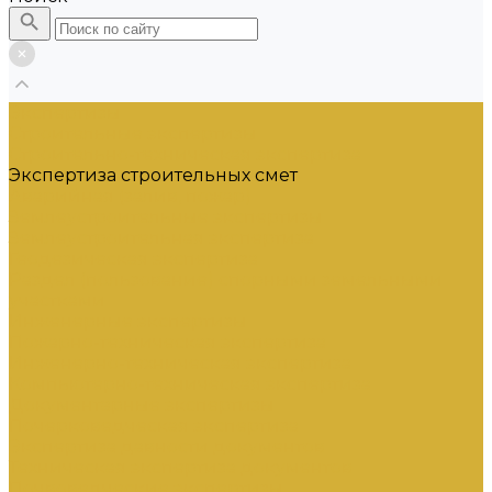
Экспертизы
Строительные экспертизы
Строительно-техническая экспертиза
Экспертиза строительных смет
Аварийная (залив, пожар)
Землеустроительные экспертизы
Землеустроительная экспертиза
Геодезическая экспертиза
Раздел (пользование) спорными земельными
участками
Инженерные экспертизы
Пожарно-техническая экспертиза
Инженерно-техническая экспертиза
Компьютерно-техническая экспертиза
Документарные экспертизы
Почерковедческая экспертиза
Экспертиза давности документов
Техническая экспертиза документов
Почвоведческие экспертизы