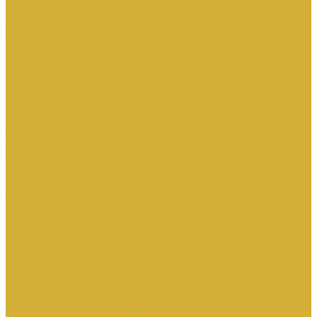
Нам доверяют
Защита прав
Партнерская программа
...
Экспертизы
Строительные экспертизы
Строительно-техническая экспертиза
Экспертиза строительных смет
Аварийная (залив, пожар)
Землеустроительные экспертизы
Землеустроительная экспертиза
Геодезическая экспертиза
Раздел (пользование) спорными земельными
участками
Инженерные экспертизы
Пожарно-техническая экспертиза
Инженерно-техническая экспертиза
Компьютерно-техническая экспертиза
Электротехническая экспертиза
Видео (фото) техническая экспертиза
Документарные экспертизы
Почерковедческая экспертиза
Экспертиза давности документов