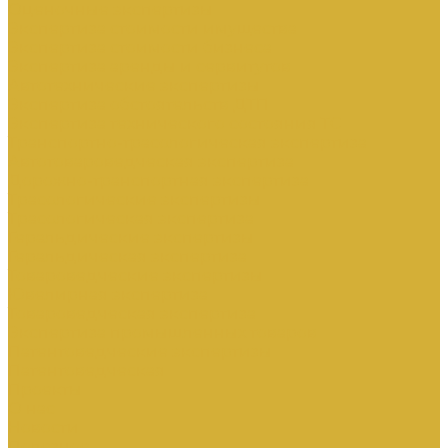
Оценочные экспертизы
Экспертиза стоимости имущества
Экспертиза стоимости бизнеса
Экспертиза аренды и сервитутов
Автотехнические экспертизы
Экспертиза обстоятельств ДТП
Экспертиза технического состояния ТС
Транспортно-трасологическая экспертиза
Автотовароведческая экспертиза
Дорожно-транспортная экспертиза
Трасологические экспертизы
Трасологическая экспертиза
Геральдические экспертизы
Геральдическая экспертиза
Товароведческие экспертизы
Ювелирная экспертиза
Товароведческая экспертиза
Экспертиза промышленных товаров
Патентоведческие экспертизы
Патентоведческая
Проекты
О нас
Новости
Полезное