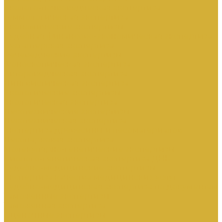
Эколого-почвоведческая экспертиза
Геммологическая экспертиза
Экономические экспертизы
Судебная финансово-экономическая экспертиза
Бухгалтерская экспертиза
Речеведческие экспертизы
Фоноскопическая экспертиза
Автороведческая экспертиза
Лингвистическая экспертиза
Экологические экспертизы
Экологическая экспертиза
Лесотехнические экспертизы
Лесотехническая экспертиза
Экспертиза древесины и лесоматериалов
Лесопарковая экспертиза
Молекулярно-генетические экспертизы
Биолого-генетическая экспертиза ДНК
Судебно-медицинские экспертизы
Экспертиза качества медицинских услуг
Судебно-медицинская экспертиза по документам
Таможенные экспертизы
Таможенная экспертиза
Оценочные экспертизы