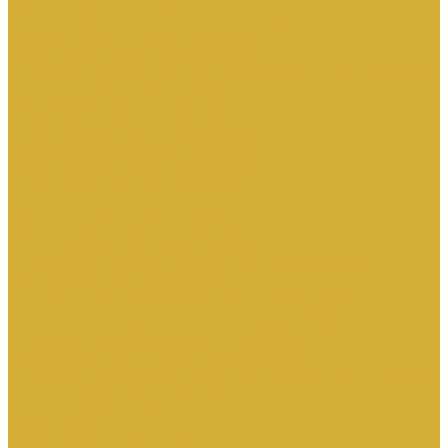
Эколого-почвоведческая экспертиза
Геммологическая экспертиза
Экономические экспертизы
Судебная финансово-экономическая экспертиза
Бухгалтерская экспертиза
Речеведческие экспертизы
Фоноскопическая экспертиза
Автороведческая экспертиза
Лингвистическая экспертиза
Экологические экспертизы
Экологическая экспертиза
Лесотехнические экспертизы
Лесотехническая экспертиза
Экспертиза древесины и лесоматериалов
Лесопарковая экспертиза
Молекулярно-генетические экспертизы
Биолого-генетическая экспертиза ДНК
Судебно-медицинские экспертизы
Экспертиза качества медицинских услуг
Судебно-медицинская экспертиза по документам
Таможенные экспертизы
Таможенная экспертиза
Оценочные экспертизы