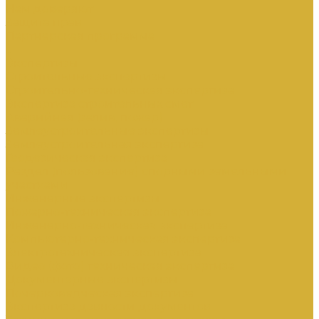
Нам доверяют
Защита прав
Партнерская программа
...
Экспертизы
Строительные экспертизы
Строительно-техническая экспертиза
Экспертиза строительных смет
Аварийная (залив, пожар)
Землеустроительные экспертизы
Землеустроительная экспертиза
Геодезическая экспертиза
Раздел (пользование) спорными земельными
участками
Инженерные экспертизы
Пожарно-техническая экспертиза
Инженерно-техническая экспертиза
Компьютерно-техническая экспертиза
Электротехническая экспертиза
Видео (фото) техническая экспертиза
Документарные экспертизы
Почерковедческая экспертиза
Экспертиза давности документов