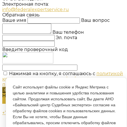
Электронная почта:
info@federalexpertservice.ru
Обратная связь
Ваше имя
Ваш вопрос
Ваш телефон
Эл. почта
Введите проверочный код
Нажимая на кнопку, я соглашаюсь с
политикой
конфиденциальности и обработкой
персональных данных
Сайт использует файлы cookie и Яндекс Метрика с
Отправить
целью аналитики и повышения удобства пользования
Нужна консультация?
сайтом. Продолжая использовать сайт, Вы даете АНО
Задать вопрос
«Байкальский центр Судебных экспертиз» согласие на
обработку файлов cookies и пользовательских данных.
+7 (929) 438-88-07
Если Вы не хотите, чтобы Ваши данные
info@federalexpertservice.ru
обрабатывались, просим отключить обработку файлов
г. Иркутск, Радужный микр., 12