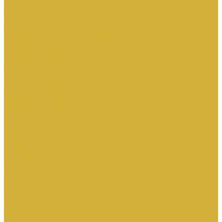
Оценочные экспертизы
Экспертиза стоимости имущества
Экспертиза стоимости бизнеса
Экспертиза аренды и сервитутов
Автотехнические экспертизы
Экспертиза обстоятельств ДТП
Экспертиза технического состояния ТС
Транспортно-трасологическая экспертиза
Автотовароведческая экспертиза
Дорожно-транспортная экспертиза
Трасологические экспертизы
Трасологическая экспертиза
Геральдические экспертизы
Геральдическая экспертиза
Товароведческие экспертизы
Ювелирная экспертиза
Товароведческая экспертиза
Экспертиза промышленных товаров
Патентоведческие экспертизы
Патентоведческая
Проекты
О нас
Новости
Полезное