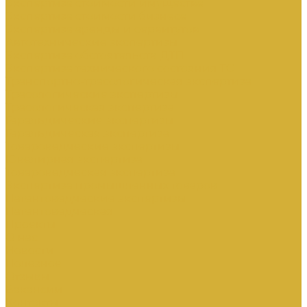
Экспертиза стоимости имущества
Экспертиза стоимости бизнеса
Экспертиза аренды и сервитутов
Автотехнические экспертизы
Экспертиза обстоятельств ДТП
Экспертиза технического состояния ТС
Транспортно-трасологическая экспертиза
Трасологические экспертизы
Трасологическая экспертиза
Геральдические экспертизы
Геральдическая экспертиза
Товароведческие экспертизы
Ювелирная экспертиза
Товароведческая экспертиза
Экспертиза промышленных товаров
Патентоведческие экспертизы
Патентоведческая
Проекты
О нас
Новости
Полезное
Отзывы
Вакансии
Контакты