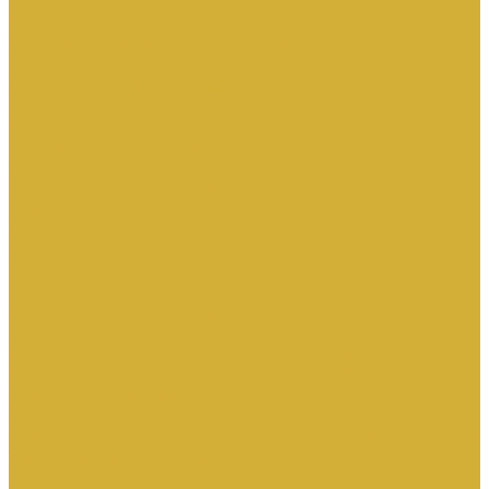
Техническая экспертиза документов
Почвоведческие экспертизы
Эколого-почвоведческая экспертиза
Геммологическая экспертиза
Экономические экспертизы
Судебная финансово-экономическая экспертиза
Бухгалтерская экспертиза
Речеведческие экспертизы
Фоноскопическая экспертиза
Автороведческая экспертиза
Лингвистическая экспертиза
Экологические экспертизы
Экологическая экспертиза
Лесотехнические экспертизы
Лесотехническая экспертиза
Экспертиза древесины и лесоматериалов
Лесопарковая экспертиза
Молекулярно-генетические экспертизы
Биолого-генетическая экспертиза ДНК
Судебно-медицинские экспертизы
Экспертиза качества медицинских услуг
Судебно-медицинская экспертиза по документам
Таможенные экспертизы
Таможенная экспертиза