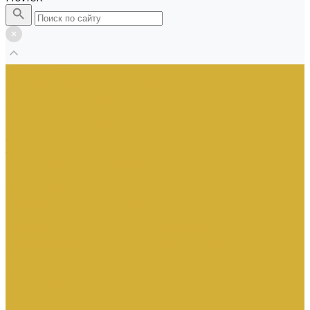
Экспертизы
Строительные экспертизы
Строительно-техническая экспертиза
Экспертиза строительных смет
Аварийная (залив, пожар)
Землеустроительные экспертизы
Землеустроительная экспертиза
Геодезическая экспертиза
Раздел (пользование) спорными земельными
участками
Инженерные экспертизы
Пожарно-техническая экспертиза
Инженерно-техническая экспертиза
Компьютерно-техническая экспертиза
Документарные экспертизы
Почерковедческая экспертиза
Экспертиза давности документов
Техническая экспертиза документов
Почвоведческие экспертизы